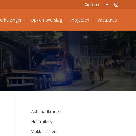
Contact
verhuizingen
Op- en overslag
Projecten
Vacatures
Autolaadkranen
Huiftrailers
Vlakke trailers