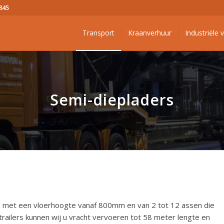
845
Transport
Kraanverhuur
Industriële 
Semi-diepladers
s met een vloerhoogte vanaf 800mm en van 2 tot 12 assen die
e trailers kunnen wij u vracht vervoeren tot 58 meter lengte en