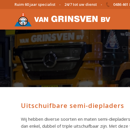
Ruim 60 jaar specialist
-
24/7 tot uw dienst
-
0486 461 
Uitschuifbare semi-diepladers
Wij hebben diverse soorten en maten semi-dieplader
dan enkel, dubbel of triple uitschuifbaar zijn. Met dez