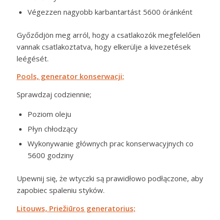
Végezzen nagyobb karbantartást 5600 óránként
Győződjön meg arról, hogy a csatlakozók megfelelően
vannak csatlakoztatva, hogy elkerülje a kivezetések
leégését.
Pools, generator konserwacji;
Sprawdzaj codziennie;
Poziom oleju
Płyn chłodzący
Wykonywanie głównych prac konserwacyjnych co
5600 godziny
Upewnij się, że wtyczki są prawidłowo podłączone, aby
zapobiec spaleniu styków.
Litouws,
Priežiūros generatorius;