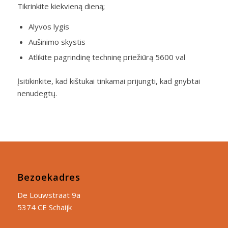
Tikrinkite kiekvieną dieną;
Alyvos lygis
Aušinimo skystis
Atlikite pagrindinę techninę priežiūrą 5600 val
Įsitikinkite, kad kištukai tinkamai prijungti, kad gnybtai
nenudegtų.
Bezoekadres
De Louwstraat 9a
5374 CE Schaijk