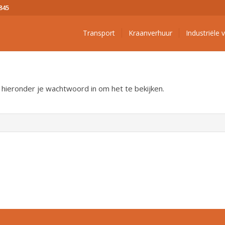
845
Transport
Kraanverhuur
Industriële 
ieronder je wachtwoord in om het te bekijken.