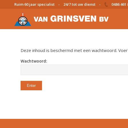
Ruim 60 jaar specialist
-
24/7 tot uw dienst
-
0486 461 
Deze inhoud is beschermd met een wachtwoord. Voer h
Wachtwoord: